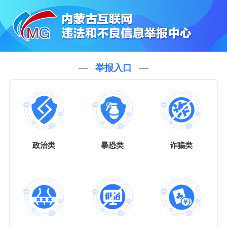
举报入口
政治类
暴恐类
诈骗类